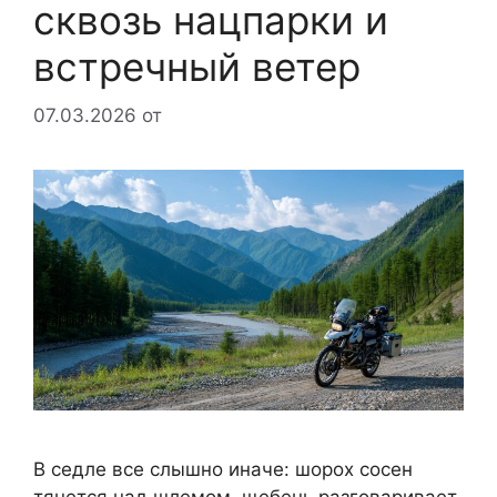
сквозь нацпарки и
встречный ветер
07.03.2026
от
В седле все слышно иначе: шорох сосен